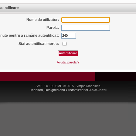
tentificare
Nume de utilizator:
Parola:
nute pentru a rămâne autentificat:
Stai autentificat mereu:
Ai uitat parola ?
SMF 2.0.19
|
SMF © 2015
,
Simple Machines
Licensed, Designed and Customized for
AsiaCinefil