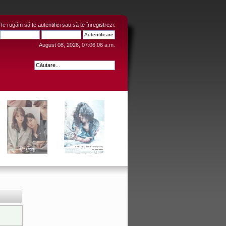
 Te rugăm să
te autentifici
sau să
te înregistrezi
.
August 08, 2026, 07:06:06 a.m.