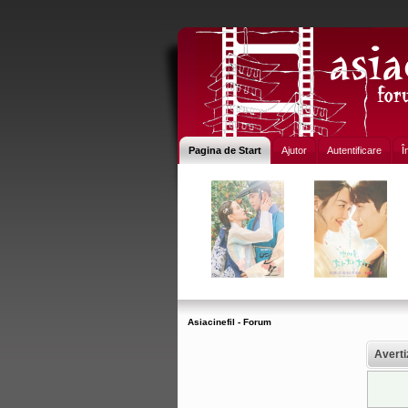
Pagina de Start
Ajutor
Autentificare
Î
Asiacinefil - Forum
Averti