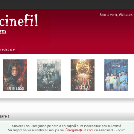
Bine ai venit,
Vizitator
.
nregistrare
zare !
Subiectul sau secţiunea pe care o căutaţi vă sunt inaccesibile sau nu există.
Vă rugăm să vă autentificați mai jos sau
Înregistraţi un cont
cu Asiacinefil - Forum.